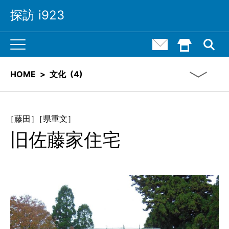
探訪 i923
M
お問い合わせ
HOME()
a
i
n
N
HOME
>
文化
(
4)
a
v
i
g
a
t
［藤田］
［県重文］
i
旧佐藤家住宅
o
n