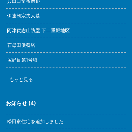
貝田口留番所跡
伊達朝宗夫人墓
阿津賀志山防塁 下二重堀地区
石母田供養塔
塚野目第1号墳
もっと見る
お知らせ (4)
松田家住宅を追加しました