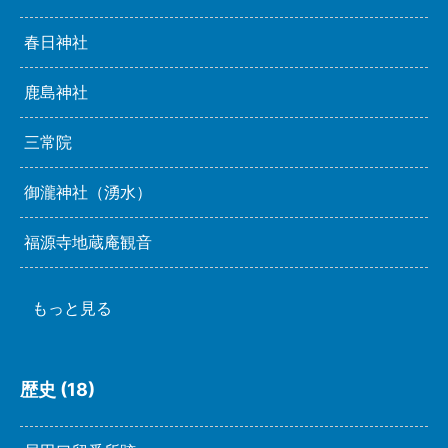
春日神社
鹿島神社
三常院
御瀧神社（湧水）
福源寺地蔵庵観音
もっと見る
歴史 (18)