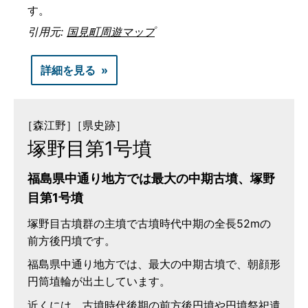
す。
引用元:
国見町周遊マップ
詳細を見る
［森江野］
［県史跡］
塚野目第1号墳
福島県中通り地方では最大の中期古墳、塚野
目第1号墳
塚野目古墳群の主墳で古墳時代中期の全長52mの
前方後円墳です。
福島県中通り地方では、最大の中期古墳で、朝顔形
円筒埴輪が出土しています。
近くには、古墳時代後期の前方後円墳や円墳祭祀遺