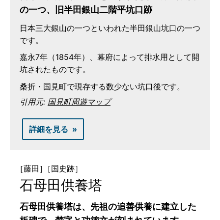
の一つ、旧半田銀山二階平坑口跡
日本三大銀山の一つといわれた半田銀山坑口の一つ
です。
嘉永7年（1854年）、幕府によって排水用として開
坑されたものです。
桑折・国見町で現存する数少ない坑口後です。
引用元:
国見町周遊マップ
詳細を見る
［藤田］
［国史跡］
石母田供養塔
石母田供養塔は、先祖の追善供養に建立した