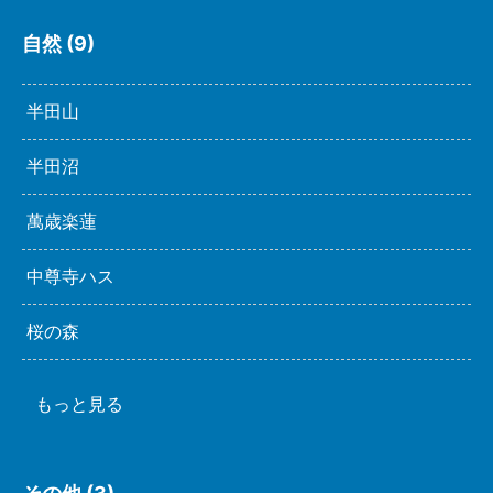
自然 (9)
半田山
半田沼
萬歳楽蓮
中尊寺ハス
桜の森
もっと見る