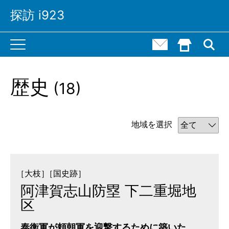
探訪 i923
M
お問い合わせ
HOME()
a
i
n
N
a
歴史
(
18)
v
i
g
a
t
地域を選択
i
o
n
［大枝］
［国史跡］
阿津賀志山防塁 下二重堀地
区
泰衡軍が頼朝軍を迎撃するために築いた