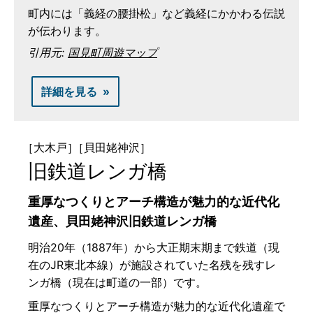
町内には「義経の腰掛松」など義経にかかわる伝説
が伝わります。
引用元:
国見町周遊マップ
詳細を見る
［大木戸］
［貝田姥神沢］
旧鉄道レンガ橋
重厚なつくりとアーチ構造が魅力的な近代化
遺産、貝田姥神沢旧鉄道レンガ橋
明治20年（1887年）から大正期末期まで鉄道（現
在のJR東北本線）が施設されていた名残を残すレ
ンガ橋（現在は町道の一部）です。
重厚なつくりとアーチ構造が魅力的な近代化遺産で