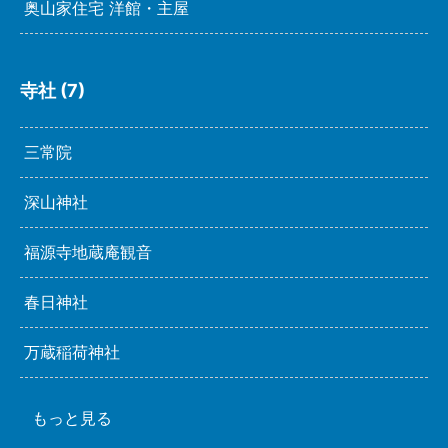
奥山家住宅 洋館・主屋
寺社 (7)
三常院
深山神社
福源寺地蔵庵観音
春日神社
万蔵稲荷神社
もっと見る