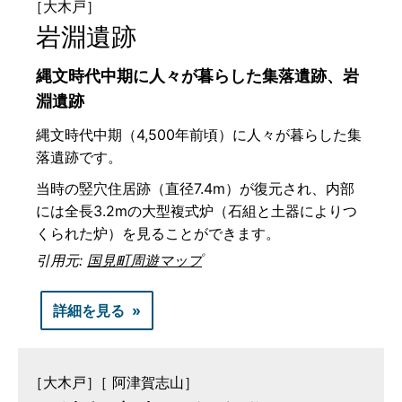
［大木戸］
岩淵遺跡
縄文時代中期に人々が暮らした集落遺跡、岩
淵遺跡
縄文時代中期（4,500年前頃）に人々が暮らした集
落遺跡です。
当時の竪穴住居跡（直径7.4m）が復元され、内部
には全長3.2mの大型複式炉（石組と土器によりつ
くられた炉）を見ることができます。
引用元:
国見町周遊マップ
詳細を見る
［大木戸］
［ 阿津賀志山］