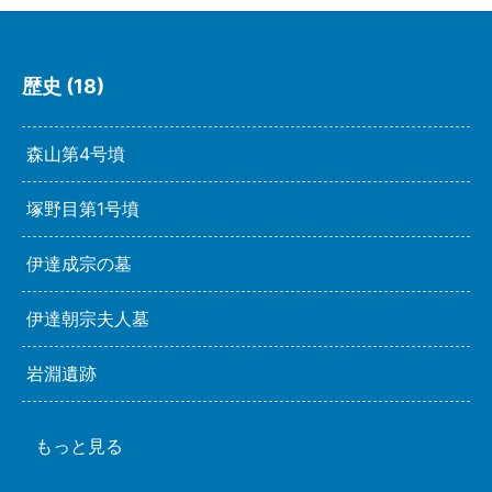
歴史 (18)
森山第4号墳
塚野目第1号墳
伊達成宗の墓
伊達朝宗夫人墓
岩淵遺跡
もっと見る