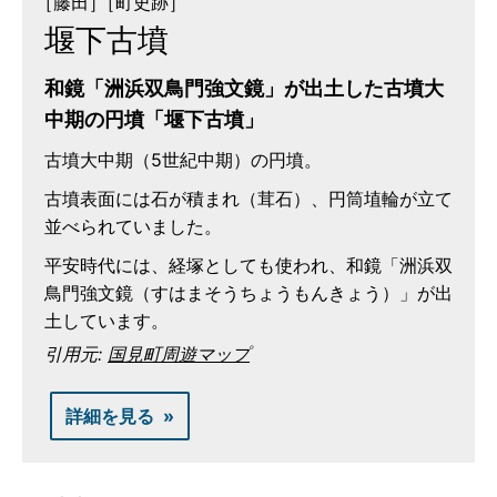
［藤田］
［町史跡］
堰下古墳
和鏡「洲浜双鳥門強文鏡」が出土した古墳大
中期の円墳「堰下古墳」
古墳大中期（5世紀中期）の円墳。
古墳表面には石が積まれ（茸石）、円筒埴輪が立て
並べられていました。
平安時代には、経塚としても使われ、和鏡「洲浜双
鳥門強文鏡（すはまそうちょうもんきょう）」が出
土しています。
引用元:
国見町周遊マップ
詳細を見る