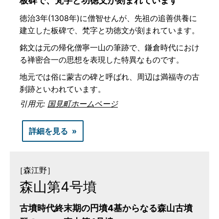
板碑で、梵字と功徳文が刻まれています
徳治3年(1308年)に僧智せんが、先祖の追善供養に
建立した板碑で、梵字と功徳文が刻まれています。
銘文は元の帰化僧寧一山の筆跡で、鎌倉時代におけ
る禅密合一の思想を表現した特異なものです。
地元では俗に蒙古の碑と呼ばれ、周辺は満福寺の古
刹跡といわれています。
引用元:
国見町ホームページ
詳細を見る
［森江野］
森山第4号墳
古墳時代終末期の円墳4基からなる森山古墳