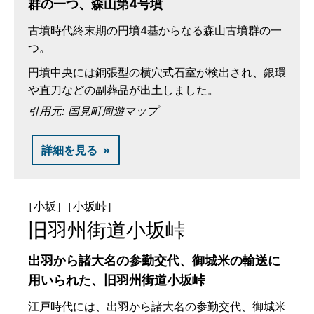
群の一つ、森山第4号墳
古墳時代終末期の円墳4基からなる森山古墳群の一
つ。
円墳中央には銅張型の横穴式石室が検出され、銀環
や直刀などの副葬品が出土しました。
引用元:
国見町周遊マップ
詳細を見る
［小坂］
［小坂峠］
旧羽州街道小坂峠
出羽から諸大名の参勤交代、御城米の輸送に
用いられた、旧羽州街道小坂峠
江戸時代には、出羽から諸大名の参勤交代、御城米