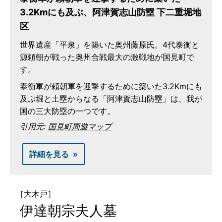
3.2Kmにも及ぶ、阿津賀志山防塁 下二重堀地
区
世界遺産「平泉」を築いた奥州藤原氏。4代泰衡と
源頼朝が戦った奥州合戦最大の激戦地が国見町で
す。
泰衡軍が頼朝軍を迎撃するために築いた3.2Kmにも
及ぶ堀と土塁からなる「阿津賀志山防塁」は、我が
国の三大防塁の一つです。
引用元:
国見町周遊マップ
詳細を見る
［大木戸］
伊達朝宗夫人墓