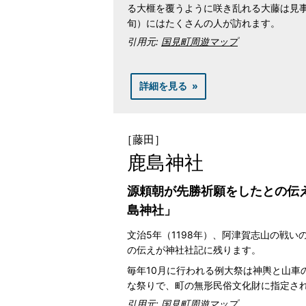
る大榧を覆うように咲き乱れる大藤は見
旬）にはたくさんの人が訪れます。
引用元:
国見町周遊マップ
詳細を見る
［藤田］
鹿島神社
源頼朝が先勝祈願をしたとの伝
島神社」
文治5年（1198年）、阿津賀志山の戦
の伝えが神社社記に残ります。
毎年10月に行われる例大祭は神輿と山車
な祭りで、町の無形民俗文化財に指定さ
引用元:
国見町周遊マップ