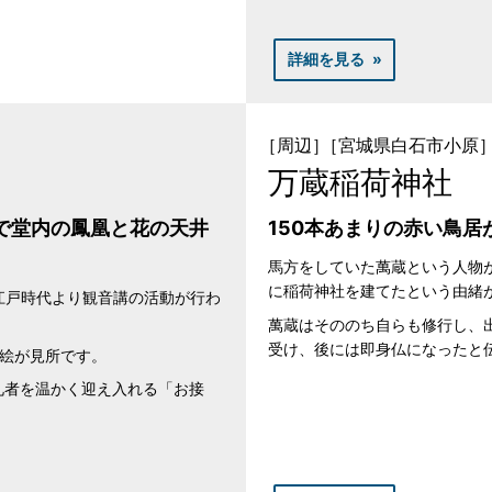
詳細を見る
［周辺］
［宮城県白石市小原
万蔵稲荷神社
で堂内の鳳凰と花の天井
150本あまりの赤い鳥居
馬方をしていた萬蔵という人物
に稲荷神社を建てたという由緒
江戸時代より観音講の活動が行わ
萬蔵はそののち自らも修行し、
受け、後には即身仏になったと
井絵が見所です。
礼者を温かく迎え入れる「お接