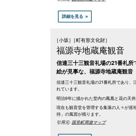
詳細を見る
［小坂］
［町有形文化財］
福源寺地蔵庵観音
信達三十三観音礼場の21番札所
絵が見事な、福源寺地蔵庵観音
信達三十三観音礼場の21番札所であり、
れています。
明治9年に描かれた堂内の鳳凰と花の天
現在も観音堂を管理する集落の人々が巡
待」の風習が残ります。
引用元:
国見町周遊マップ