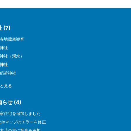
 (7)
寺地蔵庵観音
神社
神社（湧水）
神社
稲荷神社
と見る
らせ (4)
家住宅を追加しました
ogleマップのエラーを修正
木花の里に写真を追加