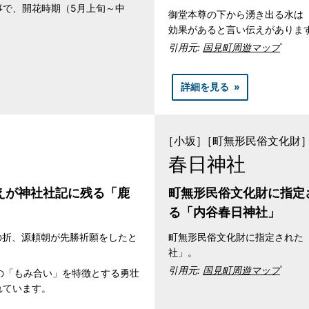
事で、開花時期（5月上旬～中
御堂本尊の下から湧き出る水は
効果があると言い伝えがありま
引用元:
国見町周遊マップ
詳細を見る
［小坂］
［町無形民俗文化財
春日神社
えが神社社記に残る「鹿
町無形民俗文化財に指定
る「内谷春日神社」
いの折、源頼朝が先勝祈願をしたと
町無形民俗文化財に指定された
社」。
引用元:
国見町周遊マップ
の「もみ合い」を特徴とする勇壮
れています。