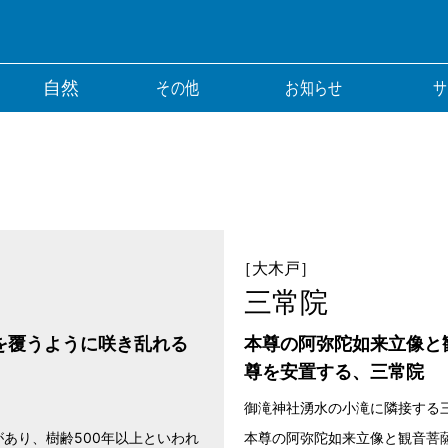
自然
その他
お知らせ
サ
［大木戸］
三常院
を覆うように咲き乱れる
本尊の阿弥陀如来立像と
尊を安置する、三常院
御滝神社湧水の小滝に隣接する
あり、樹齢500年以上といわれ
本尊の阿弥陀如来立像と観音菩