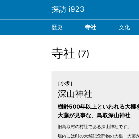
探訪 i923
M
a
歴史
寺社
文化
i
n
N
a
v
寺社
(
7)
i
g
a
t
i
o
n
［小坂］
深山神社
樹齢500年以上といわれる大榧
大藤が見事な、鳥取深山神社
旧鳥取村の村社である深山神社です。
境内には町の天然記念部物の大榧・大藤が