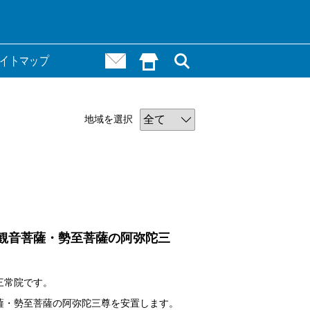
お問い合わせ
HOME()
イトマップ
地域を選択
観音菩薩・勢至菩薩の阿弥陀三
三常院です。
薩・勢至菩薩の阿弥陀三尊を安置します。