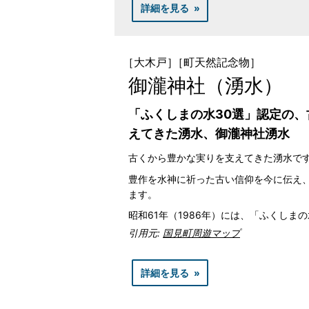
詳細を見る
［大木戸］
［町天然記念物］
御瀧神社（湧水）
「ふくしまの水30選」認定の
えてきた湧水、御瀧神社湧水
古くから豊かな実りを支えてきた湧水で
豊作を水神に祈った古い信仰を今に伝え
ます。
昭和61年（1986年）には、「ふくしま
引用元:
国見町周遊マップ
詳細を見る