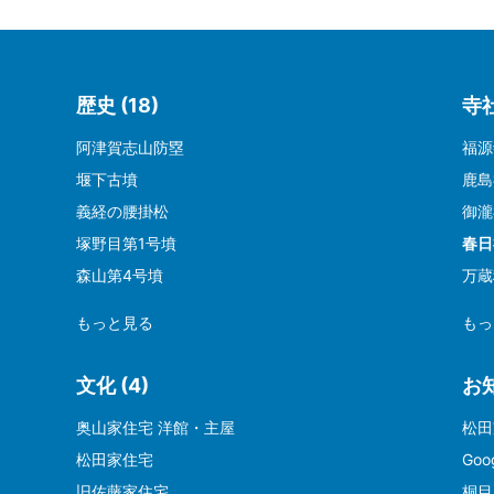
歴史 (18)
寺社
阿津賀志山防塁
福源
堰下古墳
鹿島
義経の腰掛松
御瀧
塚野目第1号墳
春日
森山第4号墳
万蔵
もっと見る
もっ
文化 (4)
お知
奥山家住宅 洋館・主屋
松田
松田家住宅
Go
旧佐藤家住宅
桐目