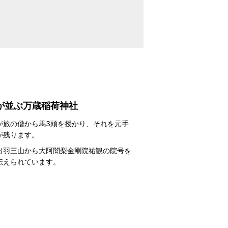
］
が並ぶ万蔵稲荷神社
が旅の僧から馬3頭を授かり、それを元手
が残ります。
出羽三山から大阿闇梨金剛院祐観の院号を
伝えられています。