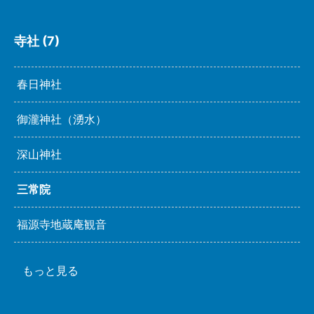
寺社 (7)
春日神社
御瀧神社（湧水）
深山神社
三常院
福源寺地蔵庵観音
もっと見る