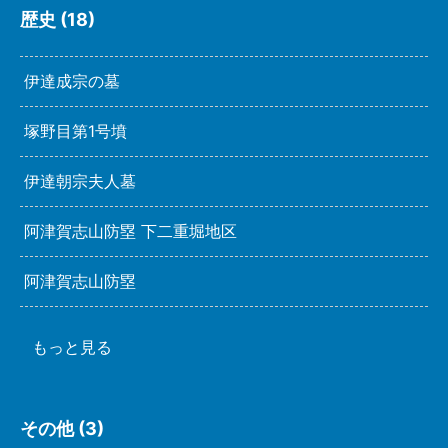
歴史 (18)
伊達成宗の墓
塚野目第1号墳
伊達朝宗夫人墓
阿津賀志山防塁 下二重堀地区
阿津賀志山防塁
もっと見る
その他 (3)