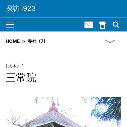
探訪 i923
M
お問い合わせ
HOME()
a
i
n
N
HOME
>
寺社
(
7)
a
v
i
g
a
t
［大木戸］
i
三常院
o
n