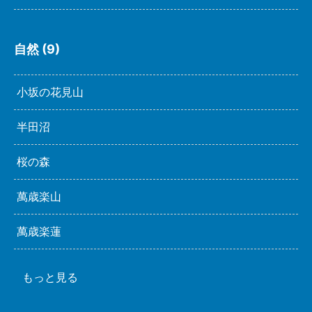
自然 (9)
小坂の花見山
半田沼
桜の森
萬歳楽山
萬歳楽蓮
もっと見る