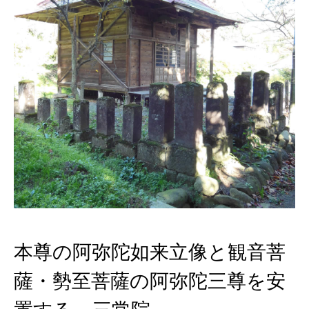
本尊の阿弥陀如来立像と観音菩
薩・勢至菩薩の阿弥陀三尊を安