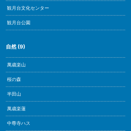
観月台文化センター
観月台公園
自然 (9)
萬歳楽山
桜の森
半田山
萬歳楽蓮
中尊寺ハス