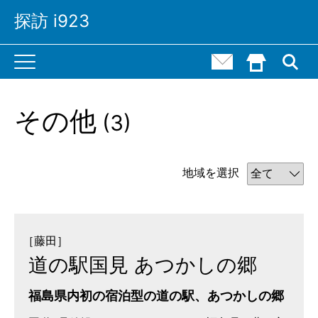
探訪 i923
M
お問い合わせ
HOME()
a
i
n
N
a
その他
(
3)
v
i
g
a
t
地域を選択
i
o
n
［藤田］
道の駅国見 あつかしの郷
福島県内初の宿泊型の道の駅、あつかしの郷