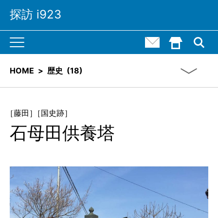
探訪 i923
M
お問い合わせ
HOME()
a
i
n
N
HOME
>
歴史
(
18)
a
v
i
g
a
t
［藤田］
［国史跡］
i
石母田供養塔
o
n