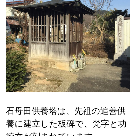
石母田供養塔は、先祖の追善供
養に建立した板碑で、梵字と功