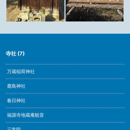
寺社 (7)
万蔵稲荷神社
鹿島神社
春日神社
福源寺地蔵庵観音
三常院