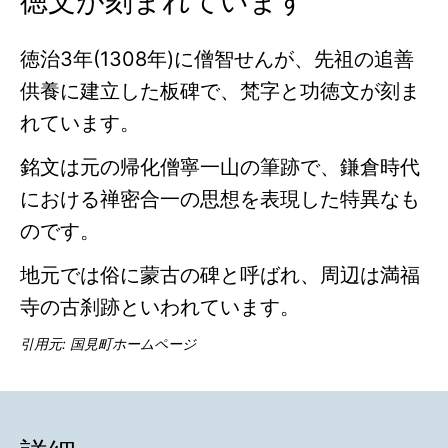
徳文が刻まれています
徳治3年(1308年)に僧智せんが、先祖の追善
供養に建立した板碑で、梵字と功徳文が刻ま
れています。
銘文は元の帰化僧寧一山の筆跡で、鎌倉時代
における禅密合一の思想を表現した特異なも
のです。
地元では俗に蒙古の碑と呼ばれ、周辺は満福
寺の古刹跡といわれています。
引用元:
国見町ホームページ