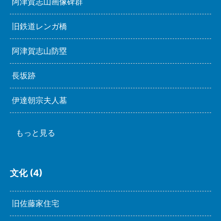
阿津賀志山画像碑群
旧鉄道レンガ橋
阿津賀志山防塁
長坂跡
伊達朝宗夫人墓
もっと見る
文化 (4)
旧佐藤家住宅